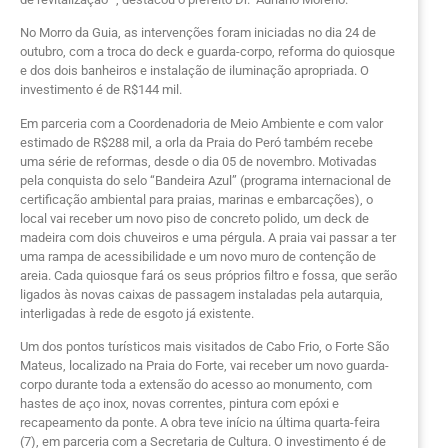
No Morro da Guia, as intervenções foram iniciadas no dia 24 de
outubro, com a troca do deck e guarda-corpo, reforma do quiosque
e dos dois banheiros e instalação de iluminação apropriada. O
investimento é de R$144 mil.
Em parceria com a Coordenadoria de Meio Ambiente e c
om valor
estimado de R$288 mil, a orla da Praia do Peró também recebe
uma série de reformas, desde o dia 05 de novembro. Motivadas
pela conquista do selo “Bandeira Azul” (
programa internacional de
certificação ambiental para praias, marinas e embarcações), o
local vai receber um novo piso de concreto polido, um deck de
madeira com dois chuveiros e uma pérgula. A praia vai passar a ter
uma rampa de acessibilidade e um novo muro de contenção de
areia. Cada quiosque fará os seus próprios filtro e fossa, que serão
ligados às novas caixas de passagem instaladas pela autarquia,
interligadas à rede de esgoto já existente.
Um dos pontos turísticos mais visitados de Cabo Frio, o Forte São
Mateus, localizado na Praia do Forte, vai receber um novo guarda-
corpo durante toda a extensão do acesso ao monumento, com
hastes de aço inox, novas correntes, pintura com epóxi e
recapeamento da ponte. A obra teve início na última quarta-feira
(7), em parceria com a Secretaria de Cultura. O investimento é de