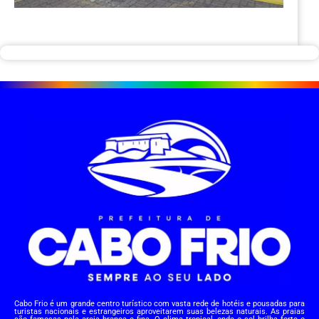
Cabo Frio é um grande centro turístico com vasta rede de hotéis e pousadas para
turistas nacionais e estrangeiros aproveitarem suas belezas naturais. As praias