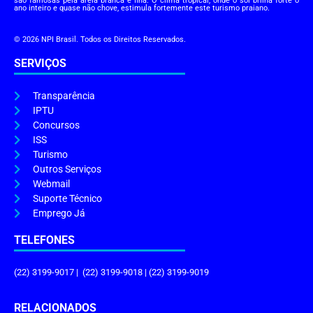
são famosas pela areia branca e fina. O clima tropical, onde o sol brilha forte o
ano inteiro e quase não chove, estimula fortemente este turismo praiano.
© 2026 NPI Brasil. Todos os Direitos Reservados.
SERVIÇOS
Transparência
IPTU
Concursos
ISS
Turismo
Outros Serviços
Webmail
Suporte Técnico
Emprego Já
TELEFONES
(22) 3199-9017 | (22) 3199-9018 | (22) 3199-9019
RELACIONADOS