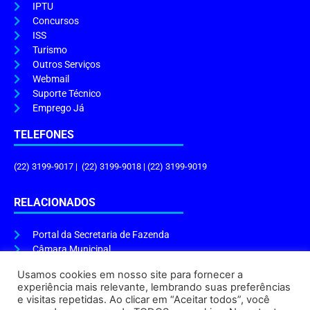
IPTU
Concursos
ISS
Turismo
Outros Serviços
Webmail
Suporte Técnico
Emprego Já
TELEFONES
(22) 3199-9017 | (22) 3199-9018 | (22) 3199-9019
RELACIONADOS
Portal da Secretaria de Fazenda
Câmara Municipal
Governo do Estado
Usamos cookies em nosso site para fornecer a
experiência mais relevante, lembrando suas preferências
ENDEREÇO E HORÁRIO
e visitas repetidas. Ao clicar em “Aceitar todos”, você