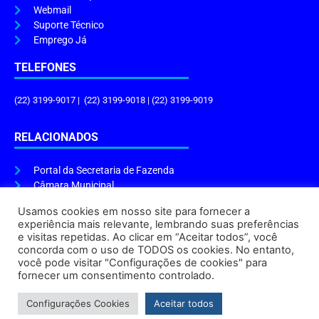
Webmail
Suporte Técnico
Emprego Já
TELEFONES
(22) 3199-9017 | (22) 3199-9018 | (22) 3199-9019
RELACIONADOS
Portal da Secretaria de Fazenda
Câmara Municipal
Governo do Estado
Usamos cookies em nosso site para fornecer a
experiência mais relevante, lembrando suas preferências
ENDEREÇO E HORÁRIO
e visitas repetidas. Ao clicar em “Aceitar todos”, você
concorda com o uso de TODOS os cookies. No entanto,
Endereço:
Praça Tiradentes, s/n – Centro, Cabo Frio – RJ, 28906-290
você pode visitar "Configurações de cookies" para
Atendimento do Protocolo Geral da Prefeitura:
9h às 16h
fornecer um consentimento controlado.
Horário de Funcionamento:
8h às 17h
Configurações Cookies
Aceitar todos