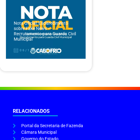
Nota Oficial: Esclarecimento
sobre Fake News –
Recrutamento para Guarda Civil
Municipal
06/12/2024
RELACIONADOS
Portal da Secretaria de Fazenda
Câmara Municipal
Governo do Estado