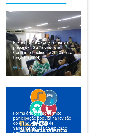
Prefeitura de Cabo Frio realiza
posse de 80 aprovados no
Concurso Público de 2020 nesta
terça-feira (24)
24/12/2024
Formulário on-line permite
participação popular na revisão
do Plano Municipal de
Saneamento Básico em Cabo