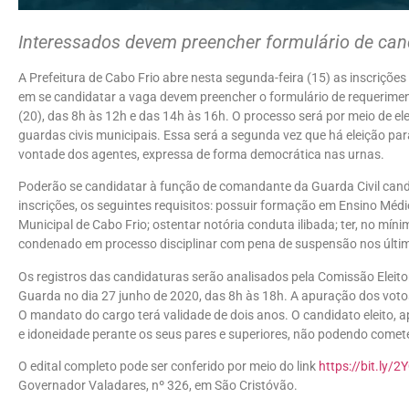
Interessados devem preencher formulário de cand
A Prefeitura de Cabo Frio abre nesta segunda-feira (15) as inscriçõ
em se candidatar a vaga devem preencher o formulário de requeriment
(20), das 8h às 12h e das 14h às 16h. O processo será por meio de ele
guardas civis municipais. Essa será a segunda vez que há eleição p
vontade dos agentes, expressa de forma democrática nas urnas.
Poderão se candidatar à função de comandante da Guarda Civil can
inscrições, os seguintes requisitos: possuir formação em Ensino Médi
Municipal de Cabo Frio; ostentar notória conduta ilibada; ter, no mín
condenado em processo disciplinar com pena de suspensão nos últim
Os registros das candidaturas serão analisados pela Comissão Eleito
Guarda no dia 27 junho de 2020, das 8h às 18h. A apuração dos vot
O mandato do cargo terá validade de dois anos. O candidato eleito, 
e idoneidade perante os seus pares e superiores, não podendo comete
O edital completo pode ser conferido por meio do link
https://bit.ly/
Governador Valadares, nº 326, em São Cristóvão.