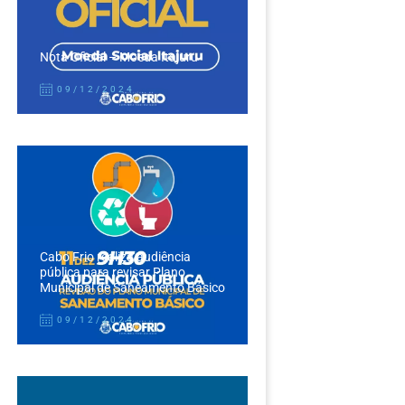
Nota Oficial – Moeda Itajuru
09/12/2024
Cabo Frio realiza audiência
pública para revisar Plano
Municipal de Saneamento Básico
09/12/2024