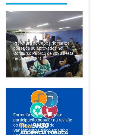
Prefeitura de Cabo Frio realiza
posse de 80 aprovados no
Concurso Público de 2020 nesta
terça-feira (24)
24/12/2024
Formulário on-line permite
participação popular na revisão
do Plano Municipal de
Saneamento Básico em Cabo