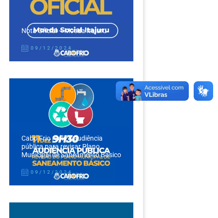
Nota Oficial – Moeda Itajuru
09/12/2024
Cabo Frio realiza audiência
pública para revisar Plano
Municipal de Saneamento Básico
09/12/2024