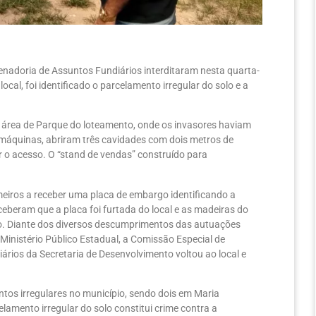
nadoria de Assuntos Fundiários interditaram nesta quarta-
ocal, foi identificado o parcelamento irregular do solo e a
o área de Parque do loteamento, onde os invasores haviam
e máquinas, abriram três cavidades com dois metros de
r o acesso. O “stand de vendas” construído para
eiros a receber uma placa de embargo identificando a
ceberam que a placa foi furtada do local e as madeiras do
ico. Diante dos diversos descumprimentos das autuações
inistério Público Estadual, a Comissão Especial de
rios da Secretaria de Desenvolvimento voltou ao local e
tos irregulares no município, sendo dois em Maria
elamento irregular do solo constitui crime contra a