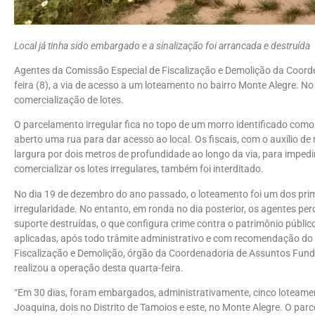
Local já tinha sido embargado e a sinalização foi arrancada e destruída
Agentes da Comissão Especial de Fiscalização e Demolição da Coorde
feira (8), a via de acesso a um loteamento no bairro Monte Alegre. No l
comercialização de lotes.
O parcelamento irregular fica no topo de um morro identificado com
aberto uma rua para dar acesso ao local. Os fiscais, com o auxílio d
largura por dois metros de profundidade ao longo da via, para impedi
comercializar os lotes irregulares, também foi interditado.
No dia 19 de dezembro do ano passado, o loteamento foi um dos prim
irregularidade. No entanto, em ronda no dia posterior, os agentes per
suporte destruídas, o que configura crime contra o patrimônio públ
aplicadas, após todo trâmite administrativo e com recomendação do M
Fiscalização e Demolição, órgão da Coordenadoria de Assuntos Fundiá
realizou a operação desta quarta-feira.
“Em 30 dias, foram embargados, administrativamente, cinco loteamen
Joaquina, dois no Distrito de Tamoios e este, no Monte Alegre. O parc