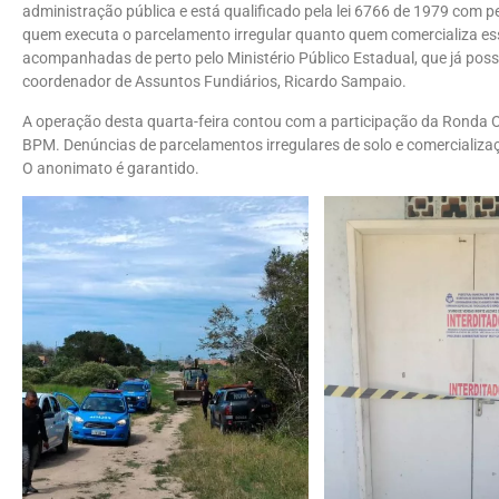
administração pública e está qualificado pela lei 6766 de 1979 com 
quem executa o parcelamento irregular quanto quem comercializa ess
acompanhadas de perto pelo Ministério Público Estadual, que já possu
coordenador de Assuntos Fundiários, Ricardo Sampaio.
A operação desta quarta-feira contou com a participação da Ronda O
BPM. Denúncias de parcelamentos irregulares de solo e comercializaç
O anonimato é garantido.