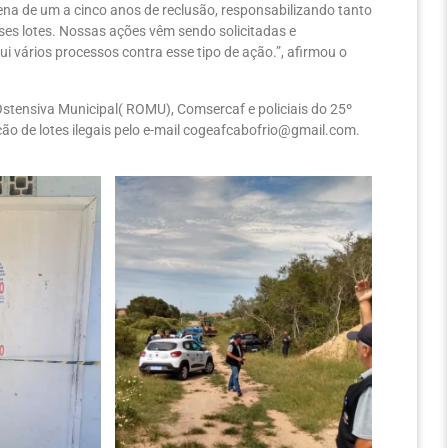
pena de um a cinco anos de reclusão, responsabilizando tanto
es lotes. Nossas ações vêm sendo solicitadas e
i vários processos contra esse tipo de ação.”, afirmou o
stensiva Municipal( ROMU), Comsercaf e policiais do 25º
ão de lotes ilegais pelo e-mail cogeafcabofrio@gmail.com.