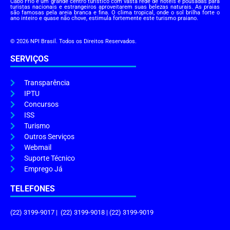
Cabo Frio é um grande centro turístico com vasta rede de hotéis e pousadas para
turistas nacionais e estrangeiros aproveitarem suas belezas naturais. As praias
são famosas pela areia branca e fina. O clima tropical, onde o sol brilha forte o
ano inteiro e quase não chove, estimula fortemente este turismo praiano.
© 2026 NPI Brasil. Todos os Direitos Reservados.
SERVIÇOS
Transparência
IPTU
Concursos
ISS
Turismo
Outros Serviços
Webmail
Suporte Técnico
Emprego Já
TELEFONES
(22) 3199-9017 | (22) 3199-9018 | (22) 3199-9019