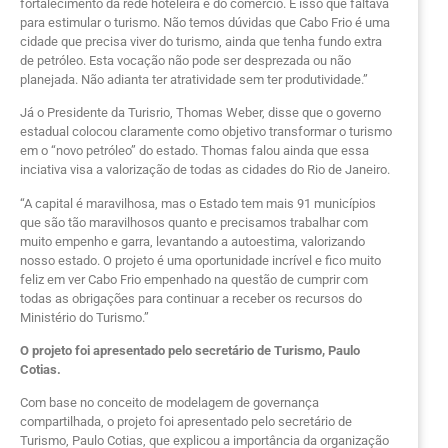
fortalecimento da rede hoteleira e do comércio. É isso que faltava
para estimular o turismo. Não temos dúvidas que Cabo Frio é uma
cidade que precisa viver do turismo, ainda que tenha fundo extra
de petróleo. Esta vocação não pode ser desprezada ou não
planejada. Não adianta ter atratividade sem ter produtividade.”
Já o Presidente da Turisrio, Thomas Weber, disse que o governo
estadual colocou claramente como objetivo transformar o turismo
em o “novo petróleo” do estado. Thomas falou ainda que essa
inciativa visa a valorização de todas as cidades do Rio de Janeiro.
“A capital é maravilhosa, mas o Estado tem mais 91 municípios
que são tão maravilhosos quanto e precisamos trabalhar com
muito empenho e garra, levantando a autoestima, valorizando
nosso estado. O projeto é uma oportunidade incrível e fico muito
feliz em ver Cabo Frio empenhado na questão de cumprir com
todas as obrigações para continuar a receber os recursos do
Ministério do Turismo.”
O projeto foi apresentado pelo secretário de Turismo, Paulo
Cotias.
Com base no conceito de modelagem de governança
compartilhada, o projeto foi apresentado pelo secretário de
Turismo, Paulo Cotias, que explicou a importância da organização