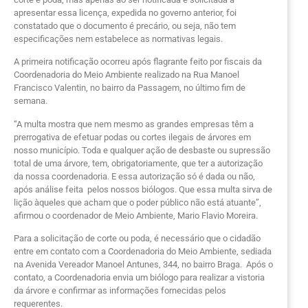
apresentar essa licença, expedida no governo anterior, foi
constatado que o documento é precário, ou seja, não tem
especificações nem estabelece as normativas legais.
A primeira notificação ocorreu após flagrante feito por fiscais da
Coordenadoria do Meio Ambiente realizado na Rua Manoel
Francisco Valentin, no bairro da Passagem, no último fim de
semana.
“A multa mostra que nem mesmo as grandes empresas têm a
prerrogativa de efetuar podas ou cortes ilegais de árvores em
nosso município. Toda e qualquer ação de desbaste ou supressão
total de uma árvore, tem, obrigatoriamente, que ter a autorização
da nossa coordenadoria. E essa autorização só é dada ou não,
após análise feita pelos nossos biólogos. Que essa multa sirva de
lição àqueles que acham que o poder público não está atuante”,
afirmou o coordenador de Meio Ambiente, Mario Flavio Moreira.
Para a solicitação de corte ou poda, é necessário que o cidadão
entre em contato com a Coordenadoria do Meio Ambiente, sediada
na Avenida Vereador Manoel Antunes, 344, no bairro Braga. Após o
contato, a Coordenadoria envia um biólogo para realizar a vistoria
da árvore e confirmar as informações fornecidas pelos
requerentes.