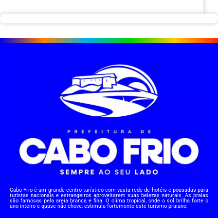
Cabo Frio é um grande centro turístico com vasta rede de hotéis e pousadas para
turistas nacionais e estrangeiros aproveitarem suas belezas naturais. As praias
são famosas pela areia branca e fina. O clima tropical, onde o sol brilha forte o
ano inteiro e quase não chove, estimula fortemente este turismo praiano.