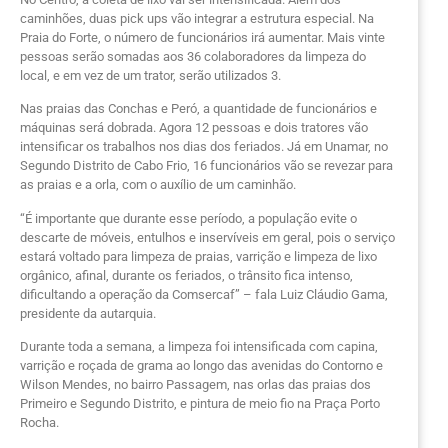
caminhões, duas pick ups vão integrar a estrutura especial. Na
Praia do Forte, o número de funcionários irá aumentar. Mais vinte
pessoas serão somadas aos 36 colaboradores da limpeza do
local, e em vez de um trator, serão utilizados 3.
Nas praias das Conchas e Peró, a quantidade de funcionários e
máquinas será dobrada. Agora 12 pessoas e dois tratores vão
intensificar os trabalhos nos dias dos feriados. Já em Unamar, no
Segundo Distrito de Cabo Frio, 16 funcionários vão se revezar para
as praias e a orla, com o auxílio de um caminhão.
“É importante que durante esse período, a população evite o
descarte de móveis, entulhos e inservíveis em geral, pois o serviço
estará voltado para limpeza de praias, varrição e limpeza de lixo
orgânico, afinal, durante os feriados, o trânsito fica intenso,
dificultando a operação da Comsercaf” – fala Luiz Cláudio Gama,
presidente da autarquia.
Durante toda a semana, a limpeza foi intensificada com capina,
varrição e roçada de grama ao longo das avenidas do Contorno e
Wilson Mendes, no bairro Passagem, nas orlas das praias dos
Primeiro e Segundo Distrito, e pintura de meio fio na Praça Porto
Rocha.