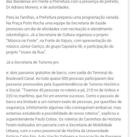
das Bandeiras em frente à Prefeitura com a presença do prefeito,
Dr Adriano Moreno, e de autoridades.
Para as famílias, a Prefeitura preparou uma programação variada.
Na Praça Porto Rocha uma equipe da Secretaria de Saúde
promoveu um dia de atividades com recreação e atendimento
odontológico. Já a Secretaria de Cultura organizou o projeto
“Música na Fonte”, na Fonte do Itajuru, com apresentação do
músico Júnior Carriço, do grupo Capoeira Ilê, e participação do
projeto “Vozes da Rua”.
Já a Secretaria de Turismo pro
e: dois passeios gratuitos de barco, com saída do Terminal do
Boulevard Canal. Ao todo quase 500 pessoas participaram dos
passeios promovidos pela Superintendência de Turismo Histórico
e Social. “Tivemos 45 pessoas no roteiro a pé, 215 no de ônibus e
220 no marítimo, que foi um enorme sucesso. Como o passeio de
barco era limitado a um número exato de pessoas, por questões de
segurança, infelizmente algumas não conseguiram embarcar, mas
estamos estudando a possibilidade de novos roteiros”, explicou o
superintendente Paulo Cotias. Os roteiros do Caminhos da História
foram realizados em parceria com a Secretaria de Mobilidade
Urbana, com o curso presencial de História da Universidade
Estácio Cabo Frio, Auto Viação Salineira e Associação de Passeios