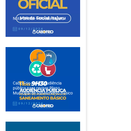
Nota Oficial – Moeda Itajuru
09/12/2024
Cabo Frio realiza audiência
pública para revisar Plano
Municipal de Saneamento Básico
09/12/2024