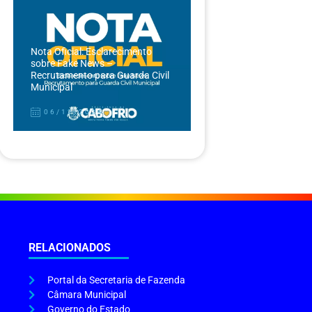
Nota Oficial: Esclarecimento
sobre Fake News –
Recrutamento para Guarda Civil
Municipal
06/12/2024
RELACIONADOS
Portal da Secretaria de Fazenda
Câmara Municipal
Governo do Estado