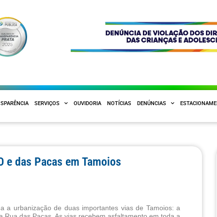
SPARÊNCIA
SERVIÇOS
OUVIDORIA
NOTÍCIAS
DENÚNCIAS
ESTACIONAM
O e das Pacas em Tamoios
na a urbanização de duas importantes vias de Tamoios: a 
Rua das Pacas. As vias recebem asfaltamento em toda a 