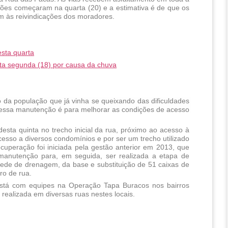
es começaram na quarta (20) e a estimativa é de que os 
m às reivindicações dos moradores.
esta quarta
sta segunda (18) por causa da chuva
a população que já vinha se queixando das dificuldades 
 essa manutenção é para melhorar as condições de acesso 
ta quinta no trecho inicial da rua, próximo ao acesso à 
esso a diversos condomínios e por ser um trecho utilizado 
uperação foi iniciada pela gestão anterior em 2013, que 
 manutenção para, em seguida, ser realizada a etapa de 
ede de drenagem, da base e substituição de 51 caixas de 
ro de rua. 
stá com equipes na Operação Tapa Buracos nos bairros 
 realizada em diversas ruas nestes locais. 