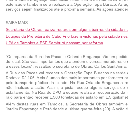
extensão e também será realizada a Operação Tapa Buraco. As açõ
serviços sejam finalizados até a próxima semana. As ações atende
SAIBA MAIS:
Secretaria de Obras realiza reparos em alguns bairros da cidade n
Equipes da Prefeitura de Cabo Frio fazem vistorias pela cidade ne
UPA de Tamoios e ESF Samburá passam por reforma
“Os reparos da Rua das Pacas e Orlando Bragança são um pedido d
do local. São vias importantes que atendem diversos moradores e
a esses locais”, ressaltou o secretário de Obras, Carlos Sant’Anna.
A Rua das Pacas vai receber a Operação Tapa Buracos na tarde des
Rodovia RJ 106. A via é umas das mais importantes por fornecer ac
pelo transporte público da cidade. Na Rua Orlando Bragança a rec
não finalizou a ação. Assim, a pista recebe alguns serviços de
asfaltamento. Na Rua do DPO a equipe realiza a recuperação da r
ralo para então receber 1.500 toneladas de asfalto em 1,5 quilômet
Além destas ruas em Tamoios, a Secretaria de Obras também e
Jardim Esperança e Peró desde a última quarta-feira (20). A ação é