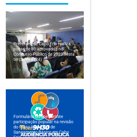
Prefeitura de Cabo Frio realiza
posse de 80 aprovados no
Concurso Público de 2020 nesta
terça-feira (24)
24/12/2024
Formulário on-line permite
participação popular na revisão
do Plano Municipal de
Saneamento Básico em Cabo