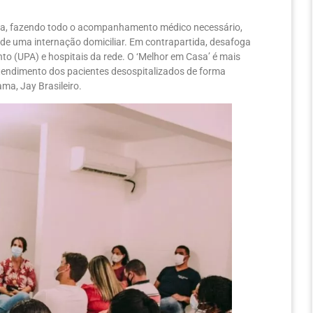
casa, fazendo todo o acompanhamento médico necessário,
e de uma internação domiciliar. Em contrapartida, desafoga
to (UPA) e hospitais da rede. O ‘Melhor em Casa’ é mais
tendimento dos pacientes desospitalizados de forma
ma, Jay Brasileiro.