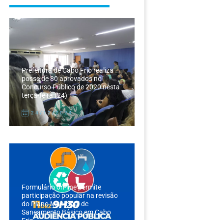
Prefeitura de Cabo Frio realiza
posse de 80 aprovados no
Concurso Público de 2020 nesta
terça-feira (24)
24/12/2024
Formulário on-line permite
participação popular na revisão
do Plano Municipal de
Saneamento Básico em Cabo