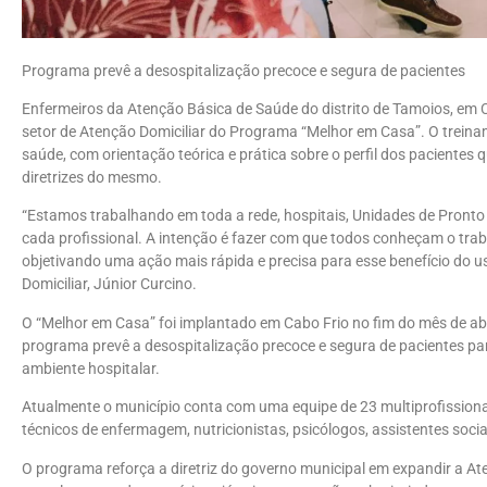
Programa prevê a desospitalização precoce e segura de pacientes
Enfermeiros da Atenção Básica de Saúde do distrito de Tamoios, em 
setor de Atenção Domiciliar do Programa “Melhor em Casa”. O treinam
saúde, com orientação teórica e prática sobre o perfil dos pacientes
diretrizes do mesmo.
“Estamos trabalhando em toda a rede, hospitais, Unidades de Pronto
cada profissional. A intenção é fazer com que todos conheçam o tra
objetivando uma ação mais rápida e precisa para esse benefício do u
Domiciliar, Júnior Curcino.
O “Melhor em Casa” foi implantado em Cabo Frio no fim do mês de abri
programa prevê a desospitalização precoce e segura de pacientes par
ambiente hospitalar.
Atualmente o município conta com uma equipe de 23 multiprofissionai
técnicos de enfermagem, nutricionistas, psicólogos, assistentes soc
O programa reforça a diretriz do governo municipal em expandir a At