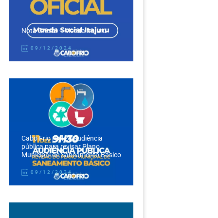
Nota Oficial – Moeda Itajuru
09/12/2024
Cabo Frio realiza audiência
pública para revisar Plano
Municipal de Saneamento Básico
09/12/2024