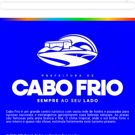
Cabo Frio é um grande centro turístico com vasta rede de hotéis e pousadas para
turistas nacionais e estrangeiros aproveitarem suas belezas naturais. As praias
são famosas pela areia branca e fina. O clima tropical, onde o sol brilha forte o
ano inteiro e quase não chove, estimula fortemente este turismo praiano.