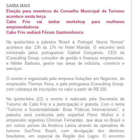
SAIBA MAIS 
Eleição para membros do Conselho Municipal de Turismo 
acontece nesta terça
Cabo Frio vai sediar workshop para mulheres 
empreendedoras
Cabo Frio sediará Fórum Gastronômico
Na quarta-feira a palestra “Brasil & Portugal: Novos Rumos” 
acontece das 13h às 17h no Hotel Mandai. O encontro será 
ministrado pelos portugueses Gabriel Gonçalves, CEO da 
iConsulting Group, consultor de gestão e finanças empresariais; 
e Hélder Barbosa, gestor nas áreas de indústria, comércio e 
serviços.
O evento é organizado pela empresa Soluções em Negócios, do 
empresário Thomas Rosa, e pela portuguesa iConsulting Group, 
com cobrança de inscrições no valor a partir de R$ 150.
Na quinta-feira (22) o evento é realizado pela Secretaria de 
Turismo de Cabo Frio e a participação é gratuita. Com o tema 
“Turismo e Sustentabilidade: Boas Práticas Internacionais”, a 
palestra será conduzida pelo espanhol Perez Muñoz e o 
empresário argentino Christian Fernandez, que atua no Brasil e 
em outros países da América Latina através da operadora de 
turismo SunTime Brasil, com divulgação dos destinos 
brasileiros, em especial da Região dos Lagos
. O encontro 