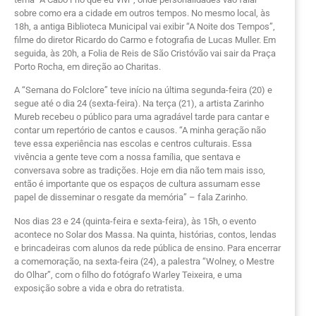
sobre como era a cidade em outros tempos. No mesmo local, às
18h, a antiga Biblioteca Municipal vai exibir “A Noite dos Tempos”,
filme do diretor Ricardo do Carmo e fotografia de Lucas Muller. Em
seguida, às 20h, a Folia de Reis de São Cristóvão vai sair da Praça
Porto Rocha, em direção ao Charitas.
A “Semana do Folclore” teve início na última segunda-feira (20) e
segue até o dia 24 (sexta-feira). Na terça (21), a artista Zarinho
Mureb recebeu o público para uma agradável tarde para cantar e
contar um repertório de cantos e causos. “A minha geração não
teve essa experiência nas escolas e centros culturais. Essa
vivência a gente teve com a nossa família, que sentava e
conversava sobre as tradições. Hoje em dia não tem mais isso,
então é importante que os espaços de cultura assumam esse
papel de disseminar o resgate da memória” – fala Zarinho.
Nos dias 23 e 24 (quinta-feira e sexta-feira), às 15h, o evento
acontece no Solar dos Massa. Na quinta, histórias, contos, lendas
e brincadeiras com alunos da rede pública de ensino. Para encerrar
a comemoração, na sexta-feira (24), a palestra “Wolney, o Mestre
do Olhar”, com o filho do fotógrafo Warley Teixeira, e uma
exposição sobre a vida e obra do retratista.