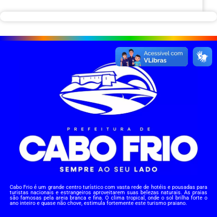
Cabo Frio é um grande centro turístico com vasta rede de hotéis e pousadas para
turistas nacionais e estrangeiros aproveitarem suas belezas naturais. As praias
são famosas pela areia branca e fina. O clima tropical, onde o sol brilha forte o
ano inteiro e quase não chove, estimula fortemente este turismo praiano.