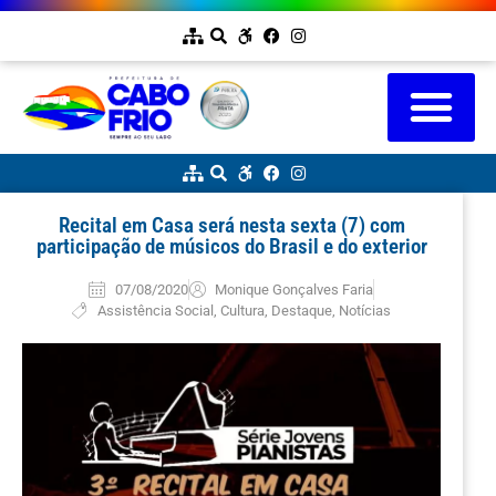
Recital em Casa será nesta sexta (7) com
participação de músicos do Brasil e do exterior
07/08/2020
Monique Gonçalves Faria
Assistência Social
,
Cultura
,
Destaque
,
Notícias