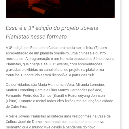
Essa é a 3ª edição do projeto Jovens
Pianistas nesse formato
A 3ª edição do Recital em Casa será nesta sexta-feira (7) com
apresentação de um pianista brasileiro, uma chinesa e quatro
mexicanos. A programação é um formato especial da Série Jovens
Pianistas, que chega a seu 81º evento, com apresentações
gravadas e exibidas no canal oficial do projeto na plataforma
Youtube. O conteúdo estará disponível a partir das 20h.
Os convidados são María Henneman Vera, Miranda Lemoine,
Marien Femerling Garcia e Elías Manzo Hernández (México);
Fernando Pedro dos Santos (Brasil) e Ruirui ouyang Johnson
(China). Durante o recital todos eles farão uma saudação a cidade
de Cabo Frio.
A Série Jovens Pianistas acontecia uma vez por mês na Casa de
Cultura José de Dome, mas precisou se adaptar a esse novo
momento que o mundo vive devido à pandemia do novo