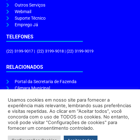
Outros Serviços
Webmail
Suporte Técnico
Emprego Já
TELEFONES
(22) 3199-9017 | (22) 3199-9018 | (22) 3199-9019
RELACIONADOS
Portal da Secretaria de Fazenda
Câmara Municipal
Governo do Estado
Usamos cookies em nosso site para fornecer a
experiência mais relevante, lembrando suas preferências
ENDEREÇO E HORÁRIO
e visitas repetidas. Ao clicar em “Aceitar todos”, você
concorda com o uso de TODOS os cookies. No entanto,
Endereço:
Praça Tiradentes, s/n – Centro, Cabo Frio – RJ, 28906-290
você pode visitar "Configurações de cookies" para
Atendimento do Protocolo Geral da Prefeitura:
9h às 16h
fornecer um consentimento controlado.
Horário de Funcionamento:
8h às 17h