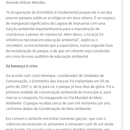
Avenida Wilson Mendes.
“A recuperação do Dormitório é fundamental porque ele é um dos
poucos parques públicos ecológicos em área urbana. É um espaço
de manguezal significativo da Laguna de Araruama com uma
função ambiental importantíssima para a manutenção de
crustáceos e peixes do manancial. Além disso, o local já foi
referência nacional em educação ambiental”, explicou o
secretário, acrescentando que a expectativa, numa segunda fase
da revitalização do parque, é de que um mirante seja construído
em cima do novo auditório de educação ambiental.
Da bonança à crise
De acordo com José Henrique, coordenador de Unidades de
Conservação, o Dormitório das Garças foi implantado em 05 de
junho de 2007 e, de lá para cá, o parque já teve dias de glória. Foi a
primeira unidade de conservação ambiental do município e, para
marcar a conquista, foi inaugurado no Dia Mundial do Meio
Ambiente. O parque recebia cerca de cem mil visitantes por ano,
conforme dados da Coordenação de Meio Ambiente.
Era comum o visitante encontrar inúmeras garças, que com o
sobrevoo encantavam os presentes e tornavam o pôr do sol ainda
mais bonito. De acordo com o secretário de Meio Ambiente, em