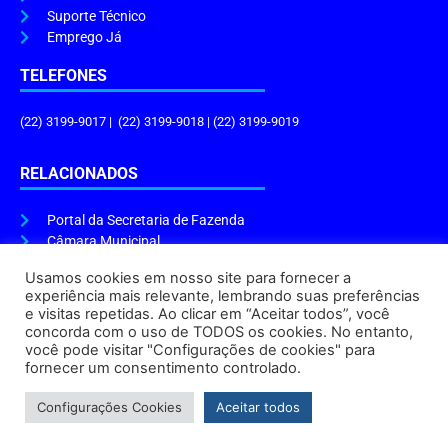
Suporte Técnico
Emprego Já
TELEFONES
(22) 3199-9017 | (22) 3199-9018 | (22) 3199-9019
RELACIONADOS
Portal da Secretaria de Fazenda
Câmara Municipal
Governo do Estado
Usamos cookies em nosso site para fornecer a
experiência mais relevante, lembrando suas preferências
ENDEREÇO E HORÁRIO
e visitas repetidas. Ao clicar em “Aceitar todos”, você
concorda com o uso de TODOS os cookies. No entanto,
Endereço:
Praça Tiradentes, s/n – Centro, Cabo Frio – RJ, 28906-290
você pode visitar "Configurações de cookies" para
Atendimento do Protocolo Geral da Prefeitura:
9h às 16h
fornecer um consentimento controlado.
Horário de Funcionamento:
8h às 17h
Configurações Cookies
Aceitar todos