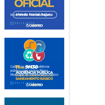
Nota Oficial – Moeda Itajuru
09/12/2024
Cabo Frio realiza audiência
pública para revisar Plano
Municipal de Saneamento Básico
09/12/2024