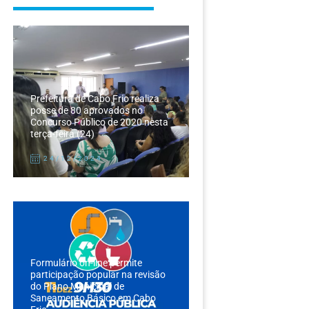
Prefeitura de Cabo Frio realiza
posse de 80 aprovados no
Concurso Público de 2020 nesta
terça-feira (24)
24/12/2024
Formulário on-line permite
participação popular na revisão
do Plano Municipal de
Saneamento Básico em Cabo