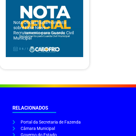
Nota Oficial: Esclarecimento
sobre Fake News –
Recrutamento para Guarda Civil
Municipal
06/12/2024
RELACIONADOS
Portal da Secretaria de Fazenda
Câmara Municipal
Governo do Estado