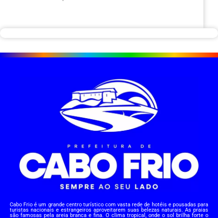
Cabo Frio é um grande centro turístico com vasta rede de hotéis e pousadas para
turistas nacionais e estrangeiros aproveitarem suas belezas naturais. As praias
são famosas pela areia branca e fina. O clima tropical, onde o sol brilha forte o