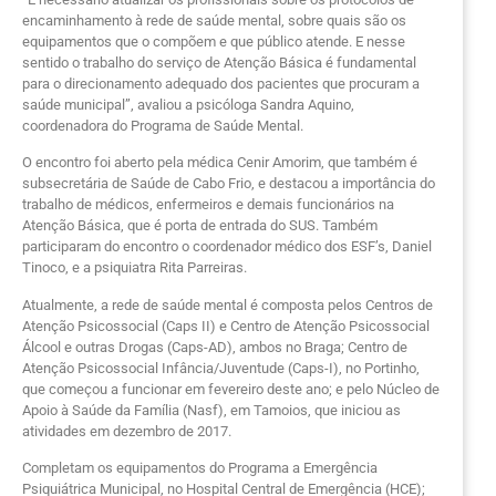
encaminhamento à rede de saúde mental, sobre quais são os
equipamentos que o compõem e que público atende. E nesse
sentido o trabalho do serviço de Atenção Básica é fundamental
para o direcionamento adequado dos pacientes que procuram a
saúde municipal”, avaliou a psicóloga Sandra Aquino,
coordenadora do Programa de Saúde Mental.
O encontro foi aberto pela médica Cenir Amorim, que também é
subsecretária de Saúde de Cabo Frio, e destacou a importância do
trabalho de médicos, enfermeiros e demais funcionários na
Atenção Básica, que é porta de entrada do SUS. Também
participaram do encontro o coordenador médico dos ESF’s, Daniel
Tinoco, e a psiquiatra Rita Parreiras.
Atualmente, a rede de saúde mental é composta pelos Centros de
Atenção Psicossocial (Caps II) e Centro de Atenção Psicossocial
Álcool e outras Drogas (Caps-AD), ambos no Braga; Centro de
Atenção Psicossocial Infância/Juventude (Caps-I), no Portinho,
que começou a funcionar em fevereiro deste ano; e pelo Núcleo de
Apoio à Saúde da Família (Nasf), em Tamoios, que iniciou as
atividades em dezembro de 2017.
Completam os equipamentos do Programa a Emergência
Psiquiátrica Municipal, no Hospital Central de Emergência (HCE);