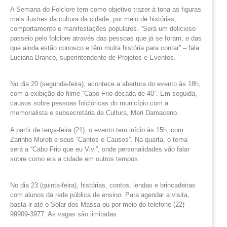
A Semana do Folclore tem como objetivo trazer à tona as figuras
mais ilustres da cultura da cidade, por meio de histórias,
comportamento e manifestações populares. “Será um delicioso
passeio pelo folclore através das pessoas que já se foram, e das
que ainda estão conosco e têm muita história para contar” – fala
Luciana Branco, superintendente de Projetos e Eventos.
No dia 20 (segunda-feira), acontece a abertura do evento às 18h,
com a exibição do filme “Cabo Frio década de 40”. Em seguida,
causos sobre pessoas folclóricas do município com a
memorialista e subsecretária de Cultura, Meri Damaceno.
A partir de terça-feira (21), o evento tem início às 15h, com
Zarinho Mureb e seus “Cantos e Causos”. Na quarta, o tema
será a “Cabo Frio que eu Vivi”, onde personalidades vão falar
sobre como era a cidade em outros tempos.
No dia 23 (quinta-feira), histórias, contos, lendas e brincadeiras
com alunos da rede pública de ensino. Para agendar a visita,
basta ir até o Solar dos Massa ou por meio do telefone (22)
99909-3977. As vagas são limitadas.