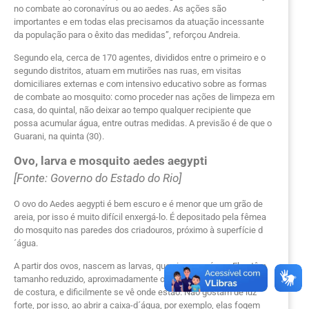
no combate ao coronavírus ou ao aedes. As ações são
importantes e em todas elas precisamos da atuação incessante
da população para o êxito das medidas”, reforçou Andreia.
Segundo ela, cerca de 170 agentes, divididos entre o primeiro e o
segundo distritos, atuam em mutirões nas ruas, em visitas
domiciliares externas e com intensivo educativo sobre as formas
de combate ao mosquito: como proceder nas ações de limpeza em
casa, do quintal, não deixar ao tempo qualquer recipiente que
possa acumular água, entre outras medidas. A previsão é de que o
Guarani, na quinta (30).
Ovo, larva e mosquito aedes aegypti
[Fonte: Governo do Estado do Rio]
O ovo do Aedes aegypti é bem escuro e é menor que um grão de
areia, por isso é muito difícil enxergá-lo. É depositado pela fêmea
do mosquito nas paredes dos criadouros, próximo à superfície d
´água.
A partir dos ovos, nascem as larvas, que vivem na água. Elas têm
tamanho reduzido, aproximadamente o de uma cabeça de agulha
de costura, e dificilmente se vê onde estão. Não gostam de luz
forte, por isso, ao abrir a caixa-d´água, por exemplo, elas fogem