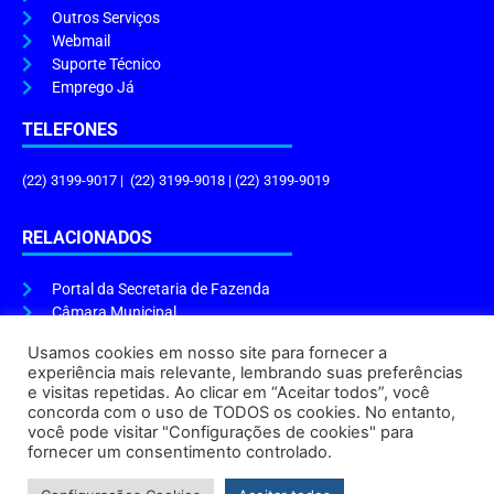
Outros Serviços
Webmail
Suporte Técnico
Emprego Já
TELEFONES
(22) 3199-9017 | (22) 3199-9018 | (22) 3199-9019
RELACIONADOS
Portal da Secretaria de Fazenda
Câmara Municipal
Governo do Estado
Usamos cookies em nosso site para fornecer a
experiência mais relevante, lembrando suas preferências
ENDEREÇO E HORÁRIO
e visitas repetidas. Ao clicar em “Aceitar todos”, você
concorda com o uso de TODOS os cookies. No entanto,
Endereço:
Praça Tiradentes, s/n – Centro, Cabo Frio – RJ, 28906-290
você pode visitar "Configurações de cookies" para
Atendimento do Protocolo Geral da Prefeitura:
9h às 16h
fornecer um consentimento controlado.
Horário de Funcionamento:
8h às 17h