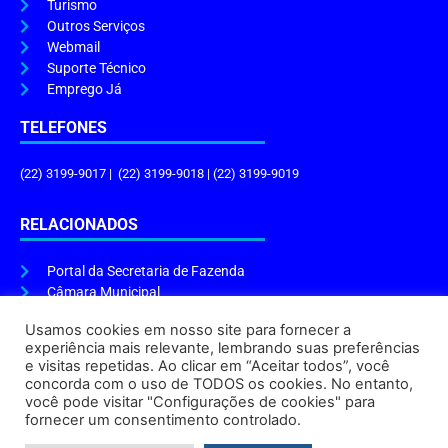
Turismo
Outros Serviços
Webmail
Suporte Técnico
Emprego Já
TELEFONES
(22) 3199-9017 | (22) 3199-9018 | (22) 3199-9019
RELACIONADOS
Portal da Secretaria de Fazenda
Câmara Municipal
Governo do Estado
Usamos cookies em nosso site para fornecer a
experiência mais relevante, lembrando suas preferências
ENDEREÇO E HORÁRIO
e visitas repetidas. Ao clicar em “Aceitar todos”, você
concorda com o uso de TODOS os cookies. No entanto,
Endereço:
Praça Tiradentes, s/n – Centro, Cabo Frio – RJ, 28906-290
você pode visitar "Configurações de cookies" para
Atendimento do Protocolo Geral da Prefeitura:
9h às 16h
fornecer um consentimento controlado.
Horário de Funcionamento:
8h às 17h