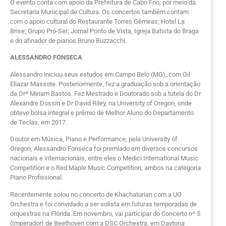
O evento conta com apoio da Prefeitura de Cabo Frio, por meio da
Secretaria Municipal de Cultura. Os concertos também contam
com o apoio cultural do Restaurante Torres Gêmeas; Hotel La
Brise; Grupo Pró-Ser; Jornal Ponto de Vista, Igreja Batista do Braga
e do afinador de pianos Bruno Buzzacchi.
ALESSANDRO FONSECA
Alessandro iniciou seus estudos em Campo Belo (MG), com Gil
Eliazar Massote. Posteriormente, fez a graduação sob a orientação
da Drª Miriam Bastos. Fez Mestrado e Doutorado sob a tutela do Dr
Alexandre Dossin e Dr David Riley, na University of Oregon, onde
obteve bolsa integral e prêmio de Melhor Aluno do Departamento
de Teclas, em 2017.
Doutor em Música, Piano e Performance, pela University of
Oregon, Alessandro Fonseca foi premiado em diversos concursos
nacionais e internacionais, entre eles o Medici International Music
Competition e o Red Maple Music Competition, ambos na categoria
Piano Profissional.
Recentemente solou no concerto de Khachaturian com a UO
Orchestra e foi convidado a ser solista em futuras temporadas de
orquestras na Flórida. Em novembro, vai participar do Concerto nº 5
(Imperador) de Beethoven com a DSC Orchestra, em Daytona