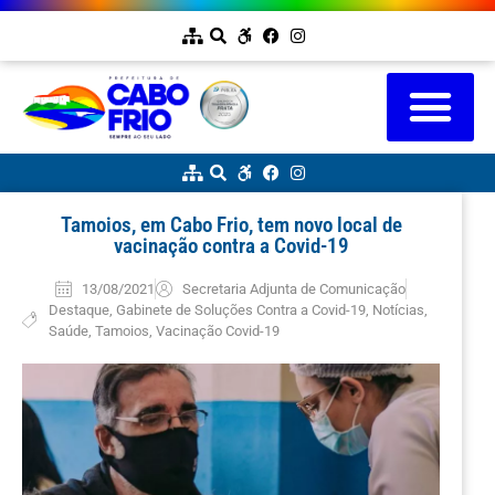
Tamoios, em Cabo Frio, tem novo local de
vacinação contra a Covid-19
13/08/2021
Secretaria Adjunta de Comunicação
Destaque
,
Gabinete de Soluções Contra a Covid-19
,
Notícias
,
Saúde
,
Tamoios
,
Vacinação Covid-19