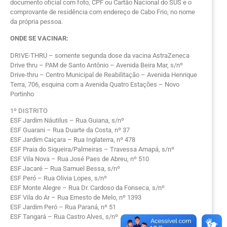
documento oficial com foto, CPF ou Cartão Nacional do SUS e o
comprovante de residência com endereço de Cabo Frio, no nome
da própria pessoa.
ONDE SE VACINAR:
DRIVE-THRU – somente segunda dose da vacina AstraZeneca
Drive thru – PAM de Santo Antônio – Avenida Beira Mar, s/nº
Drive-thru – Centro Municipal de Reabilitação – Avenida Henrique
Terra, 706, esquina com a Avenida Quatro Estações – Novo
Portinho
1º DISTRITO
ESF Jardim Náutilus – Rua Guiana, s/nº
ESF Guarani – Rua Duarte da Costa, nº 37
ESF Jardim Caiçara – Rua Inglaterra, nº 478
ESF Praia do Siqueira/Palmeiras – Travessa Amapá, s/nº
ESF Vila Nova – Rua José Paes de Abreu, nº 510
ESF Jacaré – Rua Samuel Bessa, s/nº
ESF Peró – Rua Olivia Lopes, s/nº
ESF Monte Alegre – Rua Dr. Cardoso da Fonseca, s/nº
ESF Vila do Ar – Rua Ernesto de Melo, nº 1393
ESF Jardim Peró – Rua Paraná, nº 51
ESF Tangará – Rua Castro Alves, s/nº