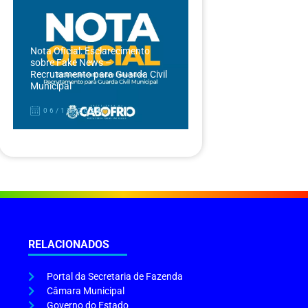
Nota Oficial: Esclarecimento
sobre Fake News –
Recrutamento para Guarda Civil
Municipal
06/12/2024
RELACIONADOS
Portal da Secretaria de Fazenda
Câmara Municipal
Governo do Estado