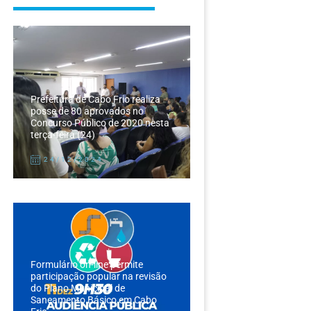
Prefeitura de Cabo Frio realiza
posse de 80 aprovados no
Concurso Público de 2020 nesta
terça-feira (24)
24/12/2024
Formulário on-line permite
participação popular na revisão
do Plano Municipal de
Saneamento Básico em Cabo