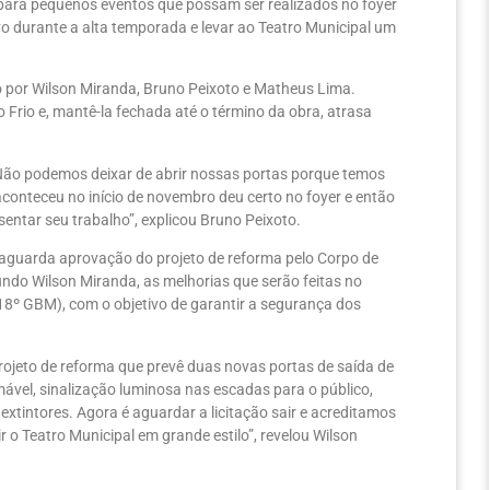
para pequenos eventos que possam ser realizados no foyer
ivo durante a alta temporada e levar ao Teatro Municipal um
 por Wilson Miranda, Bruno Peixoto e Matheus Lima.
o Frio e, mantê-la fechada até o término da obra, atrasa
. Não podemos deixar de abrir nossas portas porque temos
onteceu no início de novembro deu certo no foyer e então
entar seu trabalho”, explicou Bruno Peixoto.
aguarda aprovação do projeto de reforma pelo Corpo de
undo Wilson Miranda, as melhorias que serão feitas no
18º GBM), com o objetivo de garantir a segurança dos
rojeto de reforma que prevê duas novas portas de saída de
mável, sinalização luminosa nas escadas para o público,
xtintores. Agora é aguardar a licitação sair e acreditamos
o Teatro Municipal em grande estilo”, revelou Wilson