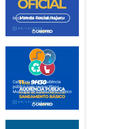
Nota Oficial – Moeda Itajuru
09/12/2024
Cabo Frio realiza audiência
pública para revisar Plano
Municipal de Saneamento Básico
09/12/2024