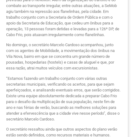
combate ao transporte irregular, entre outras atuações, a SeMob
agiu também na repressão aos flanelinhas, pela cidade. Em
trabalho conjunto com a Secretaria de Ordem Pública e com o
apoio da Secretaria de Educação, que cedeu um ônibus para a
operação, 13 pessoas foram detidas e levadas para a 126ª DP, de
Cabo Frio, pois atuavam irregularmente como flanelinhas.
No domingo, o secretário Marcelo Cardoso acompanhou, junto
com os agentes de Mobilidade, a movimentação dos ônibus na
Vila Nova, bairro em que se concentra um grande número de
pousadas, hospedarias (hostels) e casas de aluguel e que, por
essa razão, atrai muitos veículos com excursionistas.
“Estamos fazendo um trabalho conjunto com várias outras
secretarias municipais, verificando os acertos, para que sejam
aperfeiçoados, e analisando eventuais erros, que serão corrigidos.
Existe uma equipe absolutamente dedicada a preparar Cabo Frio
para o desafio da multiplicação de sua população, neste fim de
ano e nas férias de verão, buscando as melhores soluções para
atender a efervescência que a cidade vive nesse período”, disse o
secretário Marcelo Cardoso.
O secretário ressaltou ainda que outros aspectos do plano verão
estão sendo definidos, como recursos materiais e humanos.