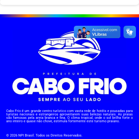
Cabo Frio é um grande centro turístico com vasta rede de hotéis e pousadas para
turistas nacionais e estrangeiros aproveitarem suas belezas naturais. As praias
são famosas pela areia branca e fina. O clima tropical, onde o sol brilha forte o
ano inteiro e quase não chove, estimula fortemente este turismo praiano.
© 2026 NPI Brasil. Todos os Direitos Reservados.