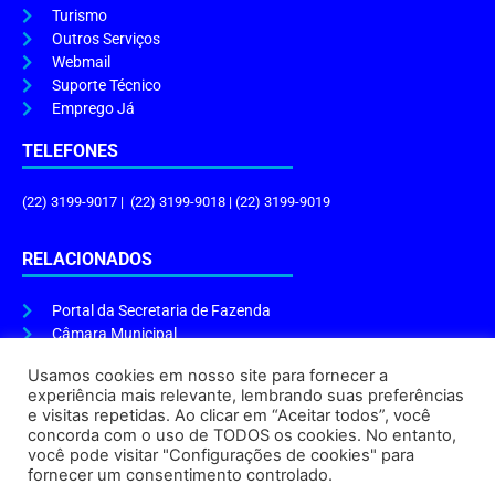
Turismo
Outros Serviços
Webmail
Suporte Técnico
Emprego Já
TELEFONES
(22) 3199-9017 | (22) 3199-9018 | (22) 3199-9019
RELACIONADOS
Portal da Secretaria de Fazenda
Câmara Municipal
Governo do Estado
Usamos cookies em nosso site para fornecer a
experiência mais relevante, lembrando suas preferências
ENDEREÇO E HORÁRIO
e visitas repetidas. Ao clicar em “Aceitar todos”, você
concorda com o uso de TODOS os cookies. No entanto,
Endereço:
Praça Tiradentes, s/n – Centro, Cabo Frio – RJ, 28906-290
você pode visitar "Configurações de cookies" para
Atendimento do Protocolo Geral da Prefeitura:
9h às 16h
fornecer um consentimento controlado.