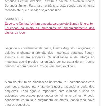
América Central, Avenida Teixeira e Souza e Avenida Adolfo 
Beranger Junior. Para isso, o trânsito está sendo parcialmente 
fechado até que o serviço seja concluído.
SAIBA MAIS
Esporte e Cultura fecham parceria para projeto Zumba Itinerante
Educação dá início às matrículas de encaminhamento dos 
alunos da rede
Segundo o coordenador da pasta, Carlos Augusto Gonçalves, o
objetivo é chamar a atenção dos motoristas para que fiquem
atentos e evitem acidentes. “A sinalização nítida reforça ao
motorista que é preciso ter cuidado por se tratar de um trecho
perigoso e com grande fluxo de veículos”, explicou.
Além da pintura da sinalização horizontal, a Coordenadoria está
com outra equipe na Praia do Siqueira fazendo a poda dos
coqueiros. Essa ação é importante para eliminar o risco de
acidentes provocados pela queda de folhas e galhos. A poda
consciente estimula o surgimento de brotos, dando vida nova
para os coqueiros.