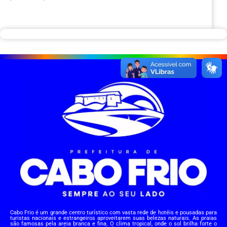
Cabo Frio é um grande centro turístico com vasta rede de hotéis e pousadas para
turistas nacionais e estrangeiros aproveitarem suas belezas naturais. As praias
são famosas pela areia branca e fina. O clima tropical, onde o sol brilha forte o