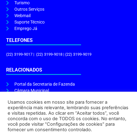
Turismo
Outros Serviços
Webmail
Suporte Técnico
Emprego Já
TELEFONES
(22) 3199-9017 | (22) 3199-9018 | (22) 3199-9019
RELACIONADOS
Portal da Secretaria de Fazenda
Câmara Municipal
Governo do Estado
Usamos cookies em nosso site para fornecer a
experiência mais relevante, lembrando suas preferências
ENDEREÇO E HORÁRIO
e visitas repetidas. Ao clicar em “Aceitar todos”, você
concorda com o uso de TODOS os cookies. No entanto,
Endereço:
Praça Tiradentes, s/n – Centro, Cabo Frio – RJ, 28906-290
você pode visitar "Configurações de cookies" para
Atendimento do Protocolo Geral da Prefeitura:
9h às 16h
fornecer um consentimento controlado.
Horário de Funcionamento:
8h às 17h