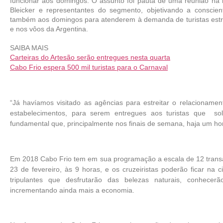
funcionar aos domingos. O assunto foi pauta de uma reunião na m
Bleicker e representantes do segmento, objetivando a conscie
também aos domingos para atenderem à demanda de turistas estran
e nos vôos da Argentina.
SAIBA MAIS
Carteiras do Artesão serão entregues nesta quarta
Cabo Frio espera 500 mil turistas para o Carnaval
“Já havíamos visitado as agências para estreitar o relacionamen
estabelecimentos, para serem entregues aos turistas que so
fundamental que, principalmente nos finais de semana, haja um hor
Em 2018 Cabo Frio tem em sua programação a escala de 12 transat
23 de fevereiro, às 9 horas, e os cruzeiristas poderão ficar na
tripulantes que desfrutarão das belezas naturais, conhecerão
incrementando ainda mais a economia.