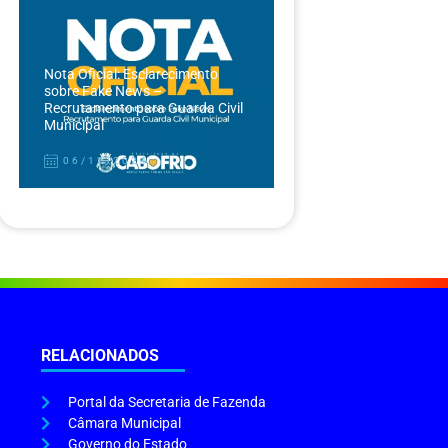
Nota Oficial: Esclarecimento
sobre Fake News –
Recrutamento para Guarda Civil
Municipal
06/12/2024
RELACIONADOS
Portal da Secretaria de Fazenda
Câmara Municipal
Governo do Estado