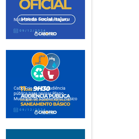
Nota Oficial – Moeda Itajuru
09/12/2024
Cabo Frio realiza audiência
pública para revisar Plano
Municipal de Saneamento Básico
09/12/2024