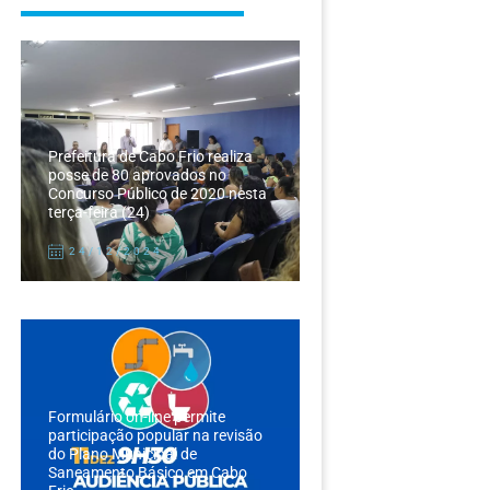
Prefeitura de Cabo Frio realiza
posse de 80 aprovados no
Concurso Público de 2020 nesta
terça-feira (24)
24/12/2024
Formulário on-line permite
participação popular na revisão
do Plano Municipal de
Saneamento Básico em Cabo