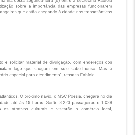
anhã desta segunda-feira (5) entre a secretária Fabíola 
ntização sobre a importância das empresas funcionarem 
geiros que estão chegando à cidade nos transatlânticos 
to e solicitar material de divulgação, com endereços dos
licitam logo que chegam em solo cabo-friense. Mas é
ário especial para atendimento”, ressalta Fabíola.
lânticos. O próximo navio, o MSC Poesia, chegará no dia
 cidade até às 19 horas. Serão 3.223 passageiros e 1.039
 os atrativos culturais e visitarão o comércio local,