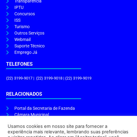
Transparência
IPTU
Concursos
ISS
Turismo
Outros Serviços
Webmail
Suporte Técnico
Emprego Já
TELEFONES
(22) 3199-9017 | (22) 3199-9018 | (22) 3199-9019
RELACIONADOS
Portal da Secretaria de Fazenda
Câmara Municipal
Governo do Estado
Usamos cookies em nosso site para fornecer a
experiência mais relevante, lembrando suas preferências
ENDEREÇO E HORÁRIO