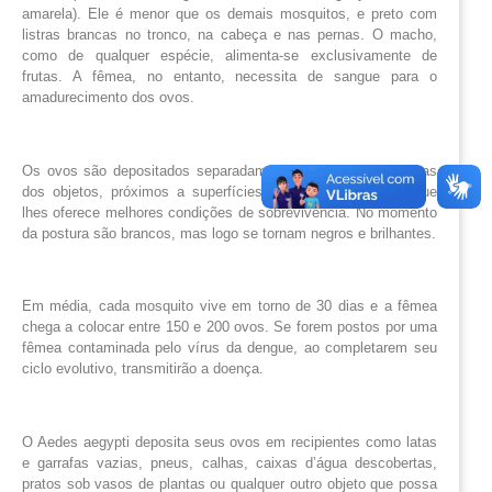
amarela). Ele é menor que os demais mosquitos, e preto com
listras brancas no tronco, na cabeça e nas pernas. O macho,
como de qualquer espécie, alimenta-se exclusivamente de
frutas. A fêmea, no entanto, necessita de sangue para o
amadurecimento dos ovos.
Os ovos são depositados separadamente nas paredes internas
dos objetos, próximos a superfícies de água limpa, local que
lhes oferece melhores condições de sobrevivência. No momento
da postura são brancos, mas logo se tornam negros e brilhantes.
Em média, cada mosquito vive em torno de 30 dias e a fêmea
chega a colocar entre 150 e 200 ovos. Se forem postos por uma
fêmea contaminada pelo vírus da dengue, ao completarem seu
ciclo evolutivo, transmitirão a doença.
O Aedes aegypti deposita seus ovos em recipientes como latas
e garrafas vazias, pneus, calhas, caixas d’água descobertas,
pratos sob vasos de plantas ou qualquer outro objeto que possa