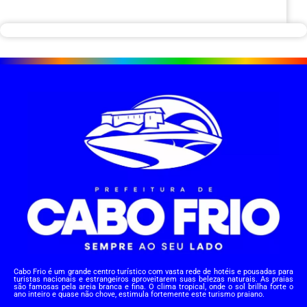
Cabo Frio é um grande centro turístico com vasta rede de hotéis e pousadas para
turistas nacionais e estrangeiros aproveitarem suas belezas naturais. As praias
são famosas pela areia branca e fina. O clima tropical, onde o sol brilha forte o
ano inteiro e quase não chove, estimula fortemente este turismo praiano.