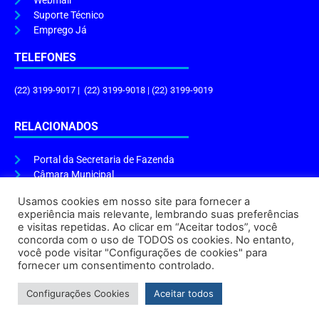
Webmail
Suporte Técnico
Emprego Já
TELEFONES
(22) 3199-9017 | (22) 3199-9018 | (22) 3199-9019
RELACIONADOS
Portal da Secretaria de Fazenda
Câmara Municipal
Governo do Estado
Usamos cookies em nosso site para fornecer a
experiência mais relevante, lembrando suas preferências
ENDEREÇO E HORÁRIO
e visitas repetidas. Ao clicar em “Aceitar todos”, você
concorda com o uso de TODOS os cookies. No entanto,
Endereço:
Praça Tiradentes, s/n – Centro, Cabo Frio – RJ, 28906-290
você pode visitar "Configurações de cookies" para
Atendimento do Protocolo Geral da Prefeitura:
9h às 16h
fornecer um consentimento controlado.
Horário de Funcionamento:
8h às 17h
Configurações Cookies
Aceitar todos