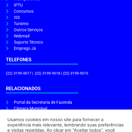
IPTU
Concursos
ISS
Turismo
Outros Serviços
Webmail
Suporte Técnico
Emprego Já
TELEFONES
(22) 3199-9017 | (22) 3199-9018 | (22) 3199-9019
RELACIONADOS
Portal da Secretaria de Fazenda
Câmara Municipal
Governo do Estado
Usamos cookies em nosso site para fornecer a
experiência mais relevante, lembrando suas preferências
ENDEREÇO E HORÁRIO
e visitas repetidas. Ao clicar em “Aceitar todos”, você