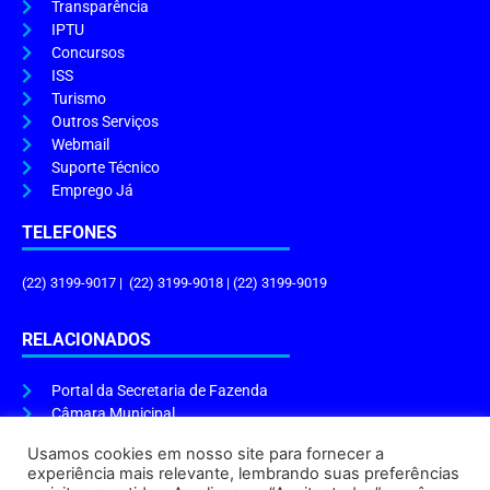
Transparência
IPTU
Concursos
ISS
Turismo
Outros Serviços
Webmail
Suporte Técnico
Emprego Já
TELEFONES
(22) 3199-9017 | (22) 3199-9018 | (22) 3199-9019
RELACIONADOS
Portal da Secretaria de Fazenda
Câmara Municipal
Governo do Estado
Usamos cookies em nosso site para fornecer a
experiência mais relevante, lembrando suas preferências
ENDEREÇO E HORÁRIO