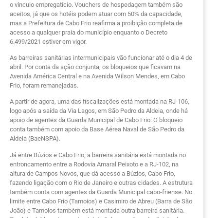
o vínculo empregatício. Vouchers de hospedagem também são
aceitos, já que os hotéis podem atuar com 50% da capacidade,
mas a Prefeitura de Cabo Frio reafirma a proibição completa de
acesso a qualquer praia do município enquanto o Decreto
6.499/2021 estiver em vigor.
As barreiras sanitárias intermunicipais vão funcionar até o dia 4 de
abril. Por conta da ação conjunta, os bloqueios que ficavam na
Avenida América Central e na Avenida Wilson Mendes, em Cabo
Frio, foram remanejadas.
A partir de agora, uma das fiscalizações está montada na RJ-106,
logo após a saída da Via Lagos, em São Pedro da Aldeia, onde há
apoio de agentes da Guarda Municipal de Cabo Frio. O bloqueio
conta também com apoio da Base Aérea Naval de São Pedro da
Aldeia (BaeNSPA).
Já entre Búzios e Cabo Frio, a barreira sanitária está montada no
entroncamento entre a Rodovia Amaral Peixoto e a RJ-102, na
altura de Campos Novos, que dá acesso a Búzios, Cabo Frio,
fazendo ligação com o Rio de Janeiro e outras cidades. A estrutura
também conta com agentes da Guarda Municipal cabo-friense. No
limite entre Cabo Frio (Tamoios) e Casimiro de Abreu (Barra de São
João) e Tamoios também está montada outra barreira sanitária.