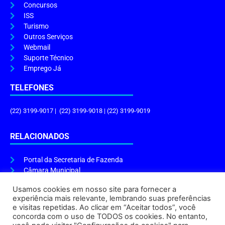
Concursos
ISS
Turismo
Outros Serviços
Webmail
Suporte Técnico
Emprego Já
TELEFONES
(22) 3199-9017 | (22) 3199-9018 | (22) 3199-9019
RELACIONADOS
Portal da Secretaria de Fazenda
Câmara Municipal
Governo do Estado
Usamos cookies em nosso site para fornecer a
experiência mais relevante, lembrando suas preferências
ENDEREÇO E HORÁRIO
e visitas repetidas. Ao clicar em “Aceitar todos”, você
concorda com o uso de TODOS os cookies. No entanto,
Endereço:
Praça Tiradentes, s/n – Centro, Cabo Frio – RJ, 28906-290