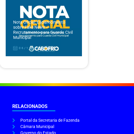
Nota Oficial: Esclarecimento
sobre Fake News –
Recrutamento para Guarda Civil
Municipal
06/12/2024
RELACIONADOS
Portal da Secretaria de Fazenda
Câmara Municipal
Governo do Estado