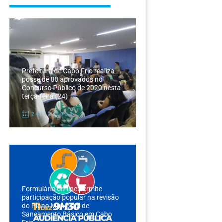
Prefeitura de Cabo Frio realiza
posse de 80 aprovados no
Concurso Público de 2020 nesta
terça-feira (24)
24/12/2024
Formulário on-line permite
participação popular na revisão
do Plano Municipal de
Saneamento Básico em Cabo