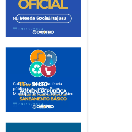
Nota Oficial – Moeda Itajuru
09/12/2024
Cabo Frio realiza audiência
pública para revisar Plano
Municipal de Saneamento Básico
09/12/2024