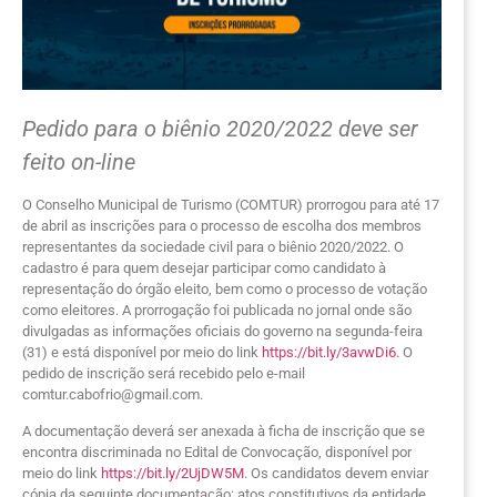
Pedido para o biênio 2020/2022 deve ser
feito on-line
O Conselho Municipal de Turismo (COMTUR) prorrogou para até 17
de abril as inscrições para o processo de escolha dos membros
representantes da sociedade civil para o biênio 2020/2022. O
cadastro é para quem desejar participar como candidato à
representação do órgão eleito, bem como o processo de votação
como eleitores. A prorrogação foi publicada no jornal onde são
divulgadas as informações oficiais do governo na segunda-feira
(31) e está disponível por meio do link
https://bit.ly/3avwDi6.
O
pedido de inscrição será recebido pelo e-mail
comtur.cabofrio@gmail.com.
A documentação deverá ser anexada à ficha de inscrição que se
encontra discriminada no Edital de Convocação, disponível por
meio do link
https://bit.ly/2UjDW5M
. Os candidatos devem enviar
cópia da seguinte documentação: atos constitutivos da entidade