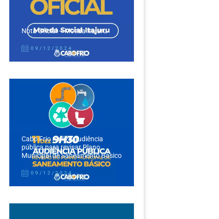
Nota Oficial – Moeda Itajuru
09/12/2024
Cabo Frio realiza audiência
pública para revisar Plano
Municipal de Saneamento Básico
09/12/2024