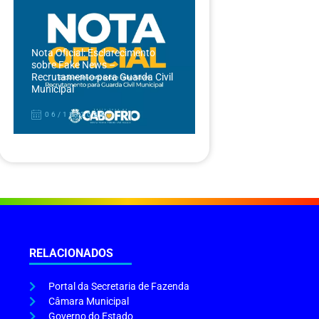
Nota Oficial: Esclarecimento
sobre Fake News –
Recrutamento para Guarda Civil
Municipal
06/12/2024
RELACIONADOS
Portal da Secretaria de Fazenda
Câmara Municipal
Governo do Estado