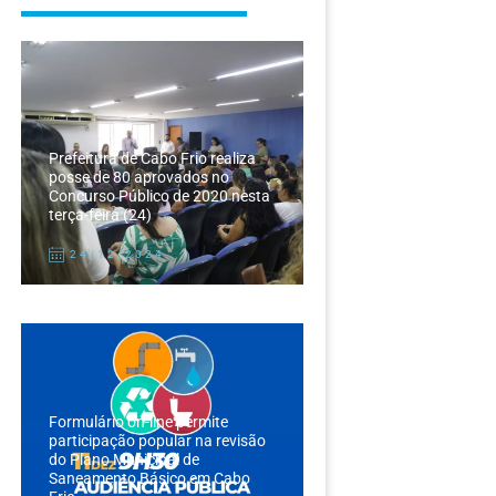
Prefeitura de Cabo Frio realiza
posse de 80 aprovados no
Concurso Público de 2020 nesta
terça-feira (24)
24/12/2024
Formulário on-line permite
participação popular na revisão
do Plano Municipal de
Saneamento Básico em Cabo