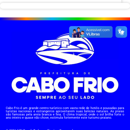
Cabo Frio é um grande centro turístico com vasta rede de hotéis e pousadas para
turistas nacionais e estrangeiros aproveitarem suas belezas naturais. As praias
são famosas pela areia branca e fina. O clima tropical, onde o sol brilha forte o
ano inteiro e quase não chove, estimula fortemente este turismo praiano.