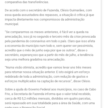
comparativa das transferências.
De acordo com o secretário de Fazenda, Clésio Guimarães, com
essa queda assustadora dos repasses, a situação é crítica já que
impacta diretamente nos compromissos da administração
municipal.
“Se compararmos os meses anteriores, é fácil ver a queda na
arrecadação, isso já no segundo e terceiro mês da crise provocada
pela pandemia do coronavírus em todo o país. Claro que isso afeta
a economia do município num todo e, sem querer ser pessimista,
acredito que o mês de junho seja pior que os outros”, disse o
secretário, esperançoso que a partir do mês de julho, a tendência
seja uma melhora gradativa na arrecadação.
“Numa visão otimista, acredito que vamos levar uns três meses
para retomar nossa situação anterior. E isto exigirá um esforço
redobrado de toda a administração, com redução de gastos e
esforços multiplicados na captação de recursos”, disse Clésio.
Sobre a ajuda do Governo Federal aos municípios, no caso de Cabo
Frio, a Secretaria de Fazenda informa que o valor total recebido,
cerca de R$ 5,2 milhões mensais, divididos em quatro parcelas,
será repassado em sua totalidade para a área da Saúde, com uma
parte para a Promoção Social.