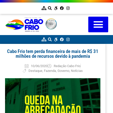
Cabo Frio tem perda financeira de mais de R$ 31
milhões de recursos devido à pandemia
10/06/2020
Redação Cabo Frio
Destaque
,
Fazenda
,
Governo
,
Notícias