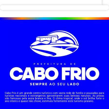
Cabo Frio é um grande centro turístico com vasta rede de hotéis e pousadas para
turistas nacionais e estrangeiros aproveitarem suas belezas naturais. As praias
são famosas pela areia branca e fina. O clima tropical, onde o sol brilha forte o
ano inteiro e quase não chove, estimula fortemente este turismo praiano.