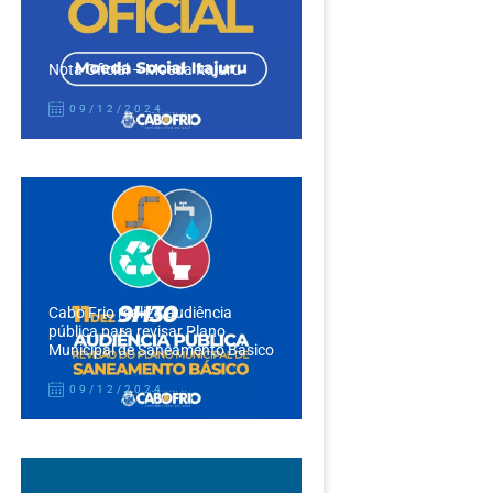
Nota Oficial – Moeda Itajuru
09/12/2024
Cabo Frio realiza audiência
pública para revisar Plano
Municipal de Saneamento Básico
09/12/2024