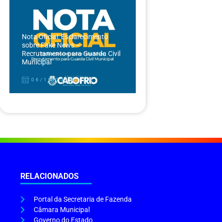
Nota Oficial: Esclarecimento
sobre Fake News –
Recrutamento para Guarda Civil
Municipal
06/12/2024
RELACIONADOS
Portal da Secretaria de Fazenda
Câmara Municipal
Governo do Estado