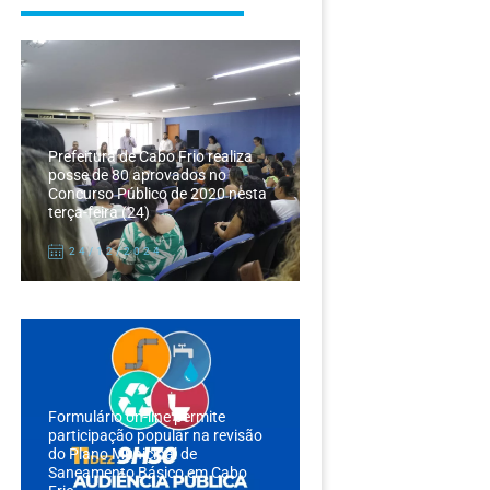
Prefeitura de Cabo Frio realiza
posse de 80 aprovados no
Concurso Público de 2020 nesta
terça-feira (24)
24/12/2024
Formulário on-line permite
participação popular na revisão
do Plano Municipal de
Saneamento Básico em Cabo