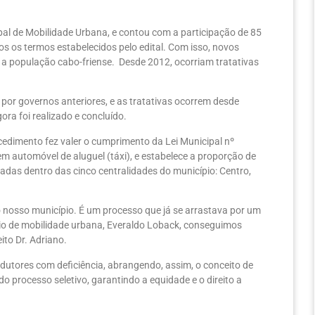
ipal de Mobilidade Urbana, e contou com a participação de 85
s os termos estabelecidos pelo edital. Com isso, novos
 a população cabo-friense. Desde 2012, ocorriam tratativas
or governos anteriores, e as tratativas ocorrem desde
ra foi realizado e concluído.
cedimento fez valer o cumprimento da Lei Municipal nº
m automóvel de aluguel (táxi), e estabelece a proporção de
adas dentro das cinco centralidades do município: Centro,
o nosso município. É um processo que já se arrastava por um
rio de mobilidade urbana, Everaldo Loback, conseguimos
ito Dr. Adriano.
dutores com deficiência, abrangendo, assim, o conceito de
o processo seletivo, garantindo a equidade e o direito a