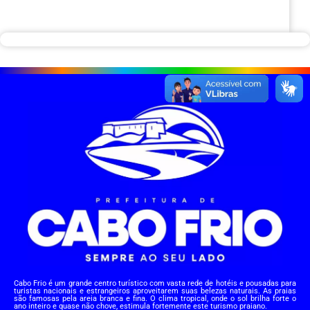
Cabo Frio é um grande centro turístico com vasta rede de hotéis e pousadas para
turistas nacionais e estrangeiros aproveitarem suas belezas naturais. As praias
são famosas pela areia branca e fina. O clima tropical, onde o sol brilha forte o
ano inteiro e quase não chove, estimula fortemente este turismo praiano.