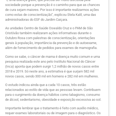
sociedade porque a prevenção é o caminho para que as chances
de cura sejam maiores. Por isso é importante realizarmos ações
como estas de conscientização”, explicou Stela Kalil, uma das
administradoras do ESF do Jardim Caiçara.
As unidades Centro de Saúde Oswaldo Cruz e o PAM de São
Cristóvão também realizaram ações informativas durante o
Outubro Rosa com palestras de conscientização, orientações
gerais à população, importância da prevenção e do autoexame,
além de fornecimento de pedidos para exames de mamografia.
Como se sabe, o câncer de mama é doença muito comum e uma
pesquisa realizada este ano pelo Instituto Nacional do Câncer
(Inca) aponta que podem surgir 1,2 milhão de novos casos entre
2018 e 2019. Só neste ano, a estimativa é que surjam 582 mil
novos casos, sendo 300 mil em homens e 282 mil em mulheres.
O estudo indicou ainda que a cada 10 casos, três estão
relacionados ao estilo de vida que as pessoas levam. Contribuem
para o surgimento da doença hábitos como tabagismo, consumo
de álcool, sedentarismo, obesidade e exposição excessiva ao sol.
Importante lembrar que o tratamento é feito com auxílio médico,
requer exames laboratoriais ou de imagem para o diagnóstico. Os