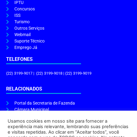
IPTU
Concursos
ISS
Turismo
Outros Serviços
Webmail
Suporte Técnico
Emprego Já
TELEFONES
(22) 3199-9017 | (22) 3199-9018 | (22) 3199-9019
RELACIONADOS
Portal da Secretaria de Fazenda
Câmara Municipal
Governo do Estado
Usamos cookies em nosso site para fornecer a
experiência mais relevante, lembrando suas preferências
ENDEREÇO E HORÁRIO
e visitas repetidas. Ao clicar em “Aceitar todos”, você