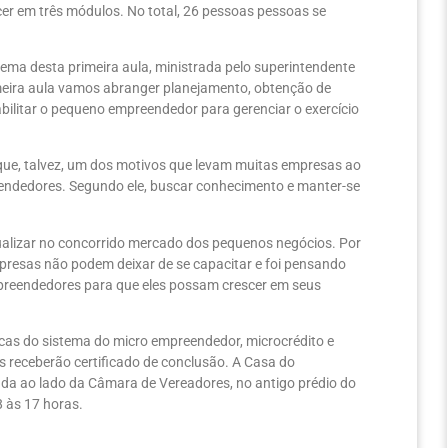
cer em três módulos. No total, 26 pessoas pessoas se
ma desta primeira aula, ministrada pelo superintendente
meira aula vamos abranger planejamento, obtenção de
abilitar o pequeno empreendedor para gerenciar o exercício
 que, talvez, um dos motivos que levam muitas empresas ao
eendedores. Segundo ele, buscar conhecimento e manter-se
ualizar no concorrido mercado dos pequenos negócios. Por
presas não podem deixar de se capacitar e foi pensando
mpreendedores para que eles possam crescer em seus
cas do sistema do micro empreendedor, microcrédito e
s receberão certificado de conclusão. A Casa do
ada ao lado da Câmara de Vereadores, no antigo prédio do
8 às 17 horas.