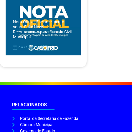
Nota Oficial: Esclarecimento
sobre Fake News –
Recrutamento para Guarda Civil
Municipal
06/12/2024
RELACIONADOS
Portal da Secretaria de Fazenda
Câmara Municipal
Governo do Estado