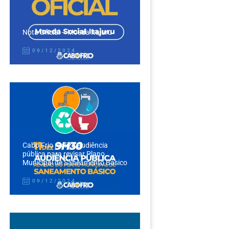
Nota Oficial – Moeda Itajuru
09/12/2024
Cabo Frio realiza audiência
pública para revisar Plano
Municipal de Saneamento Básico
09/12/2024