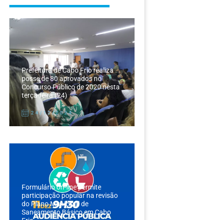
Prefeitura de Cabo Frio realiza
posse de 80 aprovados no
Concurso Público de 2020 nesta
terça-feira (24)
24/12/2024
Formulário on-line permite
participação popular na revisão
do Plano Municipal de
Saneamento Básico em Cabo